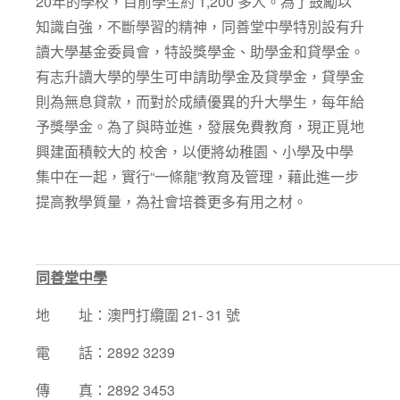
20年的學校，目前學生約 1,200 多人。為了鼓勵以
知識自強，不斷學習的精神，同善堂中學特別設有升
讀大學基金委員會，特設獎學金、助學金和貸學金。
有志升讀大學的學生可申請助學金及貸學金，貸學金
則為無息貸款，而對於成績優異的升大學生，每年給
予獎學金。為了與時並進，發展免費教育，現正覓地
興建面積較大的 校舍，以便將幼稚園、小學及中學
集中在一起，實行“一條龍”教育及管理，藉此進一步
提高教學質量，為社會培養更多有用之材。
同善堂中學
地 址：澳門打纜圍 21- 31 號
電 話：2892 3239
傳 真：2892 3453