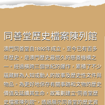
同善堂歷史檔案陳列館
澳門同善堂自1892年成立，至今已有百多
年歴史，是澳門歷史最悠久的慈善機構之
一。經過橫跨三個世紀的運作，累積了不少
蘊藏鮮為人知或動人的故事及歷史性文件與
物品。為更好地保存有關事跡和文物的歷史
價值及延續其生命，故籌劃建立“同善堂歷
史檔案陳列館”，透過展示同善堂的歷史資