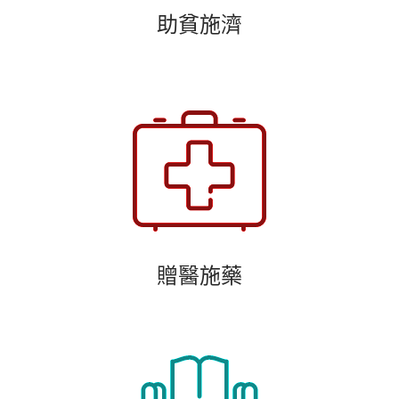
助貧施濟
贈醫施藥