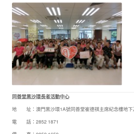
同善堂黑沙環長者活動中心
地 址：澳門黑沙環1A號同善堂崔德祺主席紀念樓地下
電 話：2852 1871