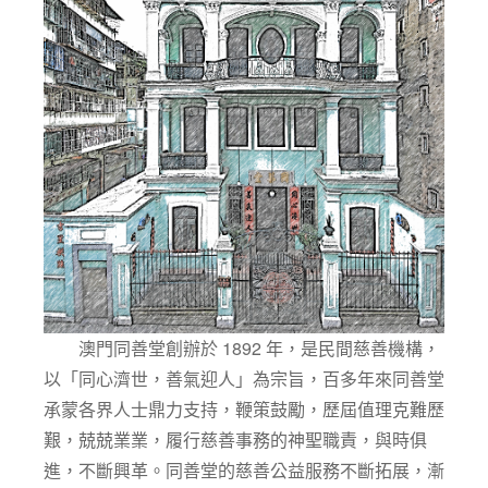
澳門同善堂創辦於 1892 年，是民間慈善機構，
以「同心濟世，善氣迎人」為宗旨，百多年來同善堂
承蒙各界人士鼎力支持，鞭策鼓勵，歷屆值理克難歷
艱，兢兢業業，履行慈善事務的神聖職責，與時俱
進，不斷興革。同善堂的慈善公益服務不斷拓展，漸