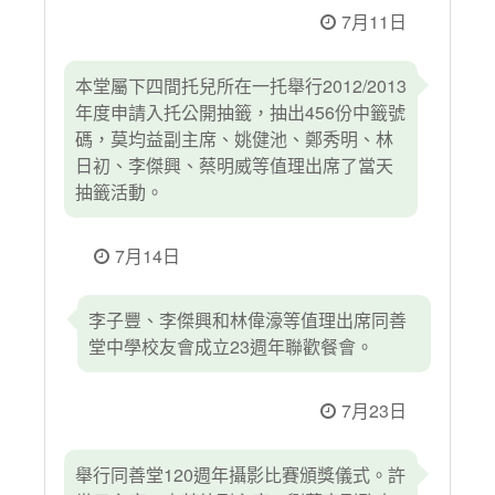
7月11日
本堂屬下四間托兒所在一托舉行2012/2013
年度申請入托公開抽籤，抽出456份中籤號
碼，莫均益副主席、姚健池、鄭秀明、林
日初、李傑興、蔡明威等值理出席了當天
抽籤活動。
7月14日
李子豐、李傑興和林偉濠等值理出席同善
堂中學校友會成立23週年聯歡餐會。
7月23日
舉行同善堂120週年攝影比賽頒獎儀式。許