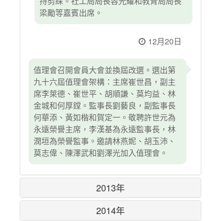
持剪綵。社工局局長容光耀和教青局局長
梁勵等嘉賓出席。
12月20日
值理會召開會員大會並換屆改選。選出第
九十六屆值理會架構：主席崔世昌，副主
席李萊德、崔世平、胡順謙、莫均益、林
金城和何厚鏜。監事長劉藝良，副監事長
何華添、黃如楷和賀定一。敬聘許世元為
永遠榮譽主席，李漢基為永遠監事長，林
潤垣為榮譽監事。邀請林燕妮、胡玉沛、
莫志偉、陳澤武和劉澤光加入值理會。
2013年
2014年