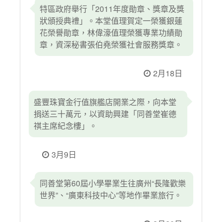
特區政府舉行「2011年度勛章、獎章及獎
狀頒授典禮」。本堂值理賀定一榮獲銀蓮
花榮譽勛章，林偉濠值理榮獲專業功績勛
章，資深秘書張伯堯榮獲社會服務獎章。
2月18日
盛豐珠寶金行值旗艦店開業之際，向本堂
捐送三十萬元，以資助興建「同善堂崔德
祺主席紀念樓」。
3月9日
同善堂第60屆小學畢業生往廣州“長隆歡樂
世界”、“廣東科技中心”等地作畢業旅行。