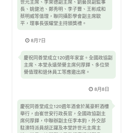
世元主席、李萊德副主席、劉藝良副監事
長、姚健池、鄭秀明、李子豐、王彬成和
蔡明威等值理，聯同攝影學會副主席歐
平，理事長張耀堂主持頒獎禮。
8月7日
慶祝同善堂成立120週年家宴。全國政協副
主席、本堂永遠榮譽主席何厚鏵、多位榮
譽值理和退休員工等應邀出席。
8月8日
慶祝同善堂成立120週年酒會於萬豪軒酒樓
舉行，由崔世安行政長官，全國政協副主
席何厚鏵，中聯辦副主任李本鈞，外交部
駐澳特派員胡正躍及本堂許世元主席主