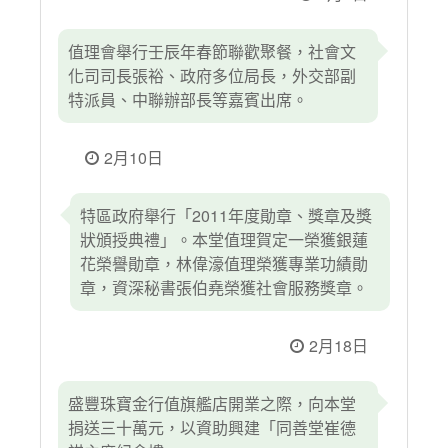
值理會舉行壬辰年春節聯歡聚餐，社會文
化司司長張裕、政府多位局長，外交部副
特派員、中聯辦部長等嘉賓出席。
2月10日
特區政府舉行「2011年度勛章、獎章及獎
狀頒授典禮」。本堂值理賀定一榮獲銀蓮
花榮譽勛章，林偉濠值理榮獲專業功績勛
章，資深秘書張伯堯榮獲社會服務獎章。
2月18日
盛豐珠寶金行值旗艦店開業之際，向本堂
捐送三十萬元，以資助興建「同善堂崔德