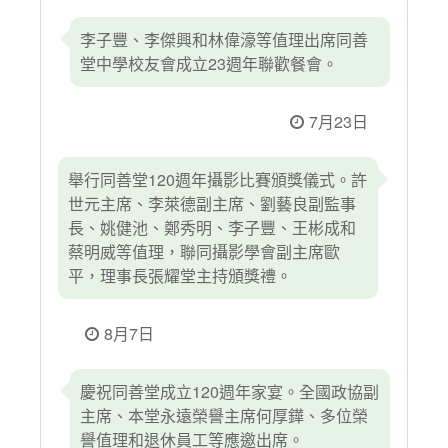
李子豐、李傑興和林偉濠等值理出席同善
堂中學校友會成立23週年聯歡餐會。
7月23日
舉行同善堂120週年攝影比賽頒獎儀式。許
世元主席、李萊德副主席、劉藝良副監事
長、姚健池、鄭秀明、李子豐、王彬成和
蔡明威等值理，聯同攝影學會副主席歐
平，理事長張耀堂主持頒獎禮。
8月7日
慶祝同善堂成立120週年家宴。全國政協副
主席、本堂永遠榮譽主席何厚鏵、多位榮
譽值理和退休員工等應邀出席。