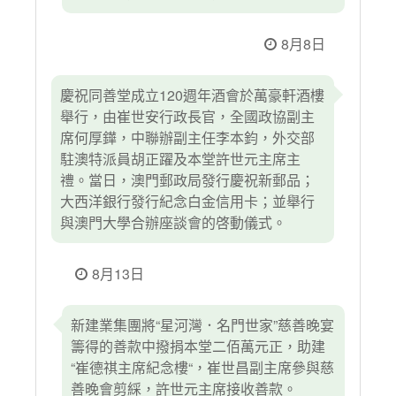
8月8日
慶祝同善堂成立120週年酒會於萬豪軒酒樓
舉行，由崔世安行政長官，全國政協副主
席何厚鏵，中聯辦副主任李本鈞，外交部
駐澳特派員胡正躍及本堂許世元主席主
禮。當日，澳門郵政局發行慶祝新郵品；
大西洋銀行發行紀念白金信用卡；並舉行
與澳門大學合辦座談會的啓動儀式。
8月13日
新建業集團將“星河灣．名門世家”慈善晚宴
籌得的善款中撥捐本堂二佰萬元正，助建
“崔德祺主席紀念樓“，崔世昌副主席參與慈
善晚會剪綵，許世元主席接收善款。