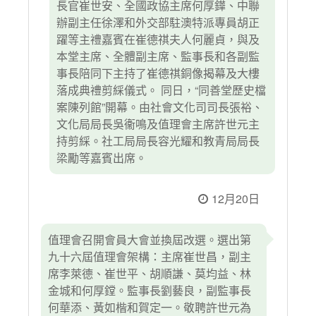
長官崔世安、全國政協主席何厚鏵、中聯
辦副主任徐澤和外交部駐澳特派專員胡正
躍等主禮嘉賓在崔德祺夫人何麗貞，與及
本堂主席、全體副主席、監事長和各副監
事長陪同下主持了崔德祺銅像揭幕及大樓
落成典禮剪綵儀式。 同日，“同善堂歷史檔
案陳列館”開幕。由社會文化司司長張裕、
文化局局長吳衞鳴及值理會主席許世元主
持剪綵。社工局局長容光耀和教青局局長
梁勵等嘉賓出席。
12月20日
值理會召開會員大會並換屆改選。選出第
九十六屆值理會架構：主席崔世昌，副主
席李萊德、崔世平、胡順謙、莫均益、林
金城和何厚鏜。監事長劉藝良，副監事長
何華添、黃如楷和賀定一。敬聘許世元為