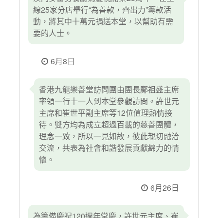
線25家分店舉行“為善款，齊出力”籌款活
動，將其中十萬元捐送本堂，以幫助有需
要的人士。
6月8日
香港九龍樂善堂訪問團由團長鄺祖盛主席
率領一行十一人到本堂參觀訪問。許世元
主席和崔世平副主席等12位值理熱情接
待。雙方均為成立超過百載的慈善團體，
理念一致，所以一見如故，彼此親切融洽
交流，共表為社會和諧發展貢獻綿力的情
懷。
6月26日
為籌備慶祝120週年堂慶，許世元主席、崔