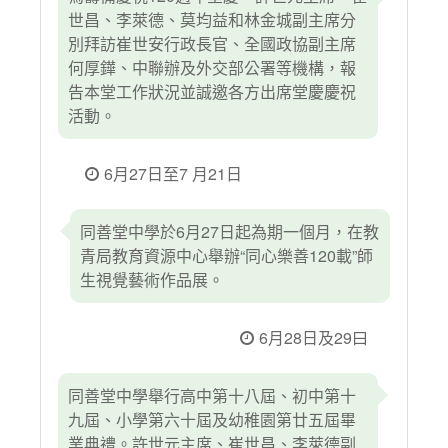
世昌、李萊德、莫均益和林金城副主席分
別拜訪崔世安行政長官、全國政協副主席
何厚鏵、中聯辦及外交部公署等機構，報
告本堂工作狀況並誠邀各方出席堂慶慶祝
活動。
6月27日至7 月21日
同善堂中學於6月27日起為期一個月，在教
青局教育資源中心舉辦“同心樂善120載”師
生視覺藝術作品展。
6月28日及29曰
同善堂中學舉行高中第十八屆、初中第十
九屆、小學第六十屆及幼稚園第廿五屆畢
業典禮。許世元主席、崔世昌、李萊德副