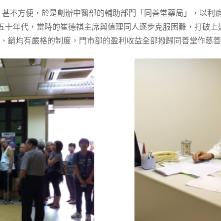
藥，甚不方便，於是創辦中醫部的輔助部門「同善堂藥局」，以利
至五十年代，當時的崔德祺主席與值理同人逐步克服困難，打破
、銷均有嚴格的制度，門市部的盈利收益全部撥歸同善堂作慈善