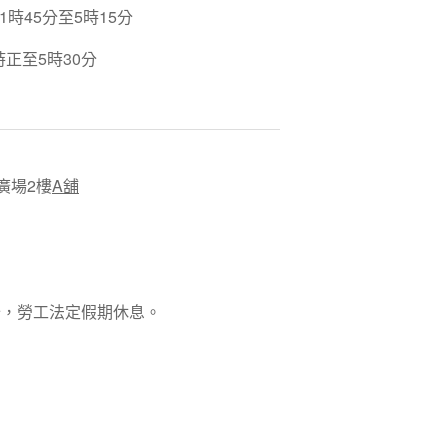
時45分至5時15分
時正至5時30分
廣場2樓
A舖
0分，勞工法定假期休息。