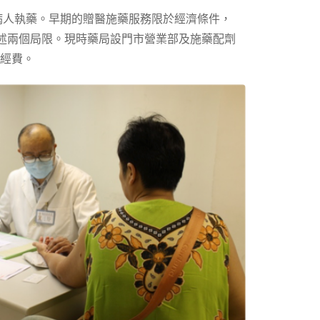
病人執藥。早期的贈醫施藥服務限於經濟條件，
上述兩個局限。現時藥局設門市營業部及施藥配劑
經費。