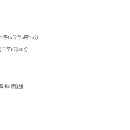
時45分至5時15分
正至5時30分
廣場2樓
B
舖