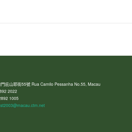
門庇山耶街55號 Rua Camilo Pessanha No.55, Macau
892 2022
2892 1005
tst2003@macau.ctm.net