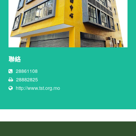
聯絡
28861108
28882825
http://www.tst.org.mo